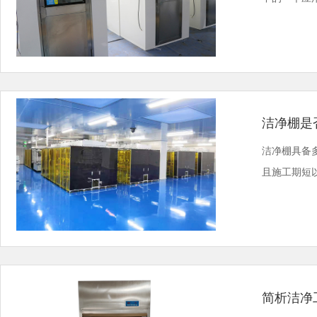
洁净棚是
洁净棚具备
且施工期短以
简析洁净